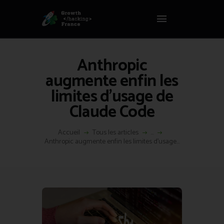
Panneau de gestion des cookies
GROWTH HACKING FRANCE
Growth Hacking France > La bible Vivante Du GrowthHacking
Anthropic
ACCUEIL
augmente enfin les
HACKS
limites d’usage de
VOUS ÊTES ?
Claude Code
RESSOURCES
L’AGENCE
Accueil
Tous les articles
...
ÉTHIQUE
Anthropic augmente enfin les limites d’usage...
CONTACT