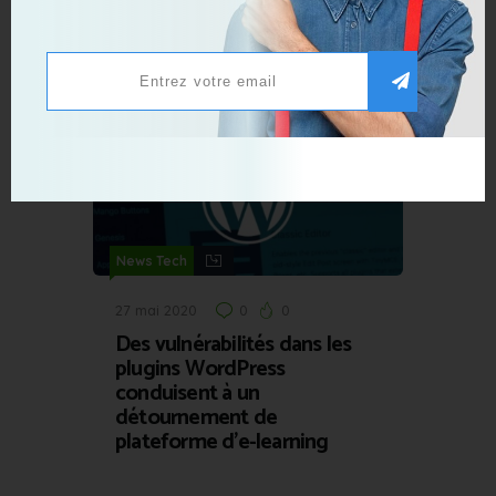
29 mars 2024
0
0
Les rappeurs Bigflo & Oli
font appel à l’IA pour leur
nouveau clip, et ça fait débat
News Tech
27 mai 2020
0
0
Des vulnérabilités dans les
plugins WordPress
conduisent à un
détournement de
plateforme d’e-learning