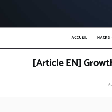
Panneau de gestion des cookies
ACCUEIL
HACKS
[Article EN] Growt
Ac