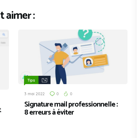
 aimer :
Tips
3 mai 2022
0
0
Signature mail professionnelle :
t
8 erreurs à éviter