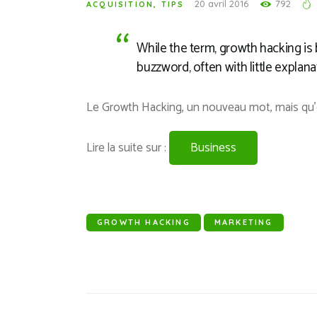
20 avril 2016
792
ACQUISITION
,
TIPS
While the term, growth hacking i
buzzword, often with little explan
Le Growth Hacking, un nouveau mot, mais qu’e
Lire la suite sur :
Business
GROWTH HACKING
MARKETING