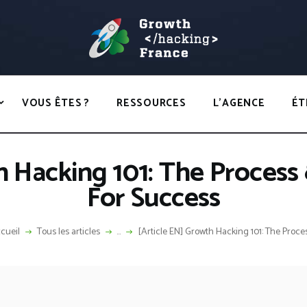
ACCUEIL
HACKS
GROWTH HACKING FRANCE
VOUS ÊTES ?
Growth Hacking France > La bible Vivante Du GrowthHacking
RESSOURCES
VOUS ÊTES ?
RESSOURCES
L’AGENCE
ÉT
L’AGENCE
ÉTHIQUE
h Hacking 101: The Proces
CONTACT
For Success
cueil
Tous les articles
...
[Article EN] Growth Hacking 101: The Process