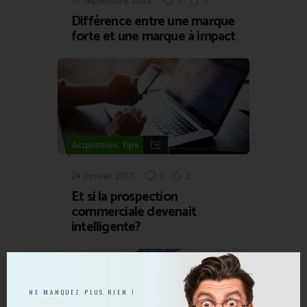
19 septembre 2022
0
0
Différence entre une marque
forte et une marque à impact
,
Acquisition
Tips
24 janvier 2017
0
0
Et si la prospection
commerciale devenait
intelligente?
NE MANQUEZ PLUS RIEN !