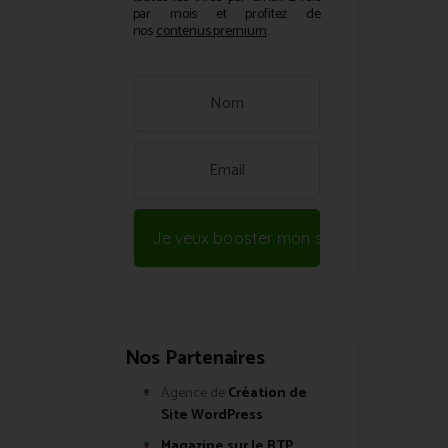
par mois et profitez de
nos
contenus premium
.
Je veux booster mon site !
Nos Partenaires
Agence de
Création de
Site WordPress
Magazine sur le BTP