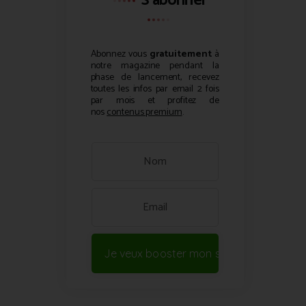
S'abonner
Abonnez vous
gratuitement
à
notre magazine pendant la
phase de lancement, recevez
toutes les infos par email 2 fois
par mois et profitez de
nos
contenus premium
.
Je veux booster mon site !