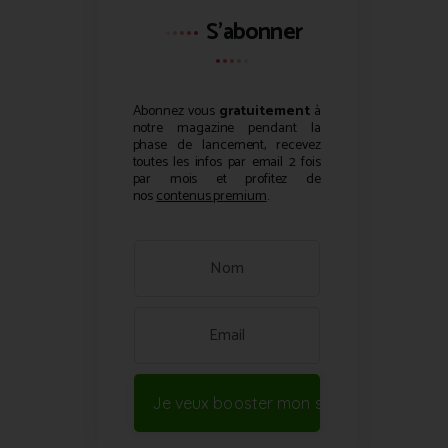
S'abonner
Abonnez vous
gratuitement
à
notre magazine pendant la
phase de lancement, recevez
toutes les infos par email 2 fois
par mois et profitez de
nos
contenus premium
.
Je veux booster mon site !