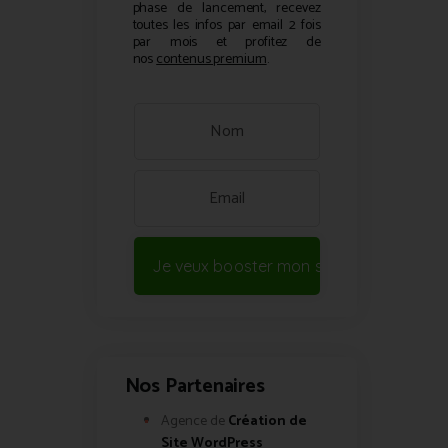
phase de lancement, recevez
toutes les infos par email 2 fois
par mois et profitez de
nos
contenus premium
.
Je veux booster mon site !
Nos Partenaires
Agence de
Création de
Site WordPress