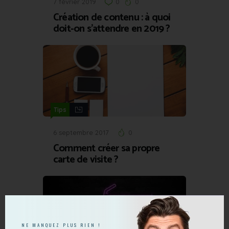
7 février 2019
0
0
Création de contenu : à quoi
doit-on s’attendre en 2019 ?
Tips
6 septembre 2017
0
Comment créer sa propre
carte de visite ?
NE MANQUEZ PLUS RIEN !