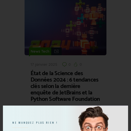
News Tech
17 janvier 2025
0
0
État de la Science des
Données 2024 : 6 tendances
clés selon la dernière
enquête de JetBrains et la
Python Software Foundation
NE MANQUEZ PLUS RIEN !