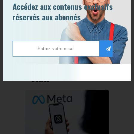
Accédez aux contenus exclusifs
réservés aux abonnés
News Tech
2 mai 2026
0
0
La Chine bloque le rachat de
MANUS par META / CYERA
rachète RYFT pour sécuriser
l’IA / AUDION lève 13 millions
d’euros