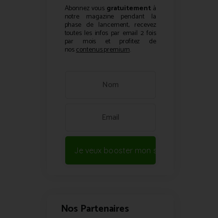
Abonnez vous
gratuitement
à
notre magazine pendant la
phase de lancement, recevez
toutes les infos par email 2 fois
par mois et profitez de
nos
contenus premium
.
Je veux booster mon site !
Nos Partenaires