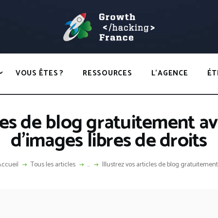
ACCUEIL
HACKS
GROWTH HACKING FRANCE
VOUS ÊTES ?
Growth Hacking France > La bible Vivante Du GrowthHacking
RESSOURCES
VOUS ÊTES ?
RESSOURCES
L’AGENCE
ÉT
L’AGENCE
ÉTHIQUE
icles de blog gratuitement a
CONTACT
d’images libres de droits
Accueil
Tous les articles
...
Illustrez vos articles de blog gratuitement.