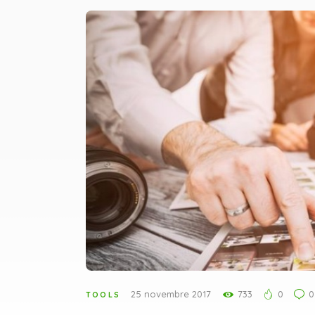
25 novembre 2017
733
0
0
TOOLS