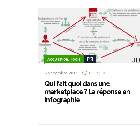
,
Acquisition
Tools
6 décembre 2017
0
0
Qui fait quoi dans une
marketplace ? La réponse en
infographie