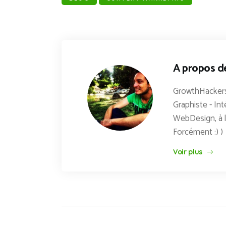
A propos d
GrowthHackers
Graphiste - Int
WebDesign, à l
Forcément :) )
Voir plus