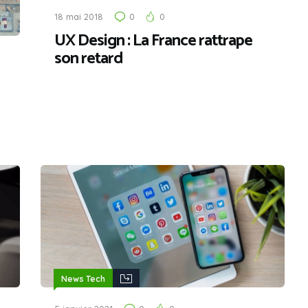
18 mai 2018
0
0
UX Design : La France rattrape
son retard
News Tech