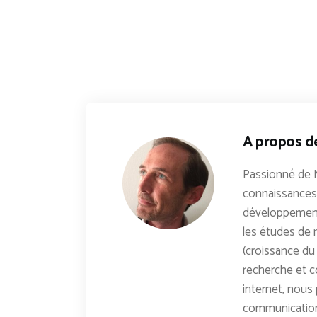
A propos d
Passionné de 
connaissances 
développements
les études de n
(croissance du 
recherche et c
internet, nous 
communicatio