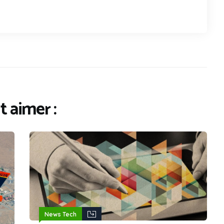
 aimer :
News Tech