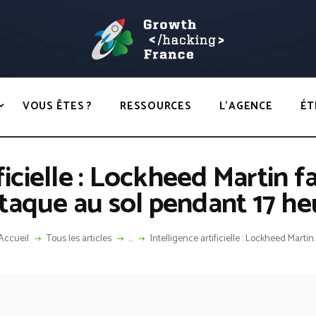
ACCUEIL
HACKS
GROWTH HACKING FRANCE
VOUS ÊTES ?
Growth Hacking France > La bible Vivante Du GrowthHacking
RESSOURCES
VOUS ÊTES ?
RESSOURCES
L’AGENCE
ÉT
L’AGENCE
ÉTHIQUE
ficielle : Lockheed Martin f
CONTACT
ttaque au sol pendant 17 he
Accueil
Tous les articles
...
Intelligence artificielle : Lockheed Martin..