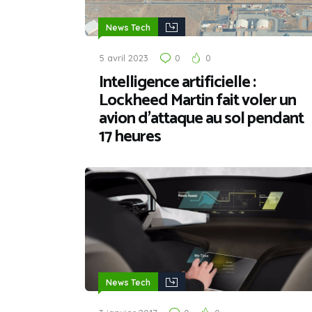
News Tech
5 avril 2023
0
0
Intelligence artificielle :
Lockheed Martin fait voler un
avion d’attaque au sol pendant
17 heures
News Tech