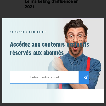
Le marketing d’influence en
2021
Publier un commentaire
NE MANQUEZ PLUS RIEN !
Accédez aux contenus exclusifs
réservés aux abonnés