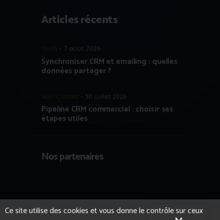
Articles récents
Tools
7 août 2026
Synchroniser CRM et emailing : quelles
données partager ?
Non Classés
30 juillet 2026
Pipeline CRM commercial : choisir ses
étapes utiles
Nos partenaires
Copyright © 2023 Growth Hacking France
Ce site utilise des cookies et vous donne le contrôle sur ceux
- Tous droits réservés.
Formation IA et