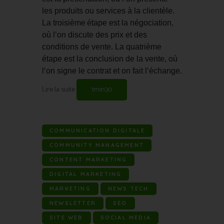
les
 produ
its
 o
u
 services
 à
 la
 client
è
le
.
La
 tro
isi
è
me
ét
ape
 est
 la
 n
é
g
ociation
,
o
ù
 l
‘
on
 disc
ute
 des
 pri
x
 et
 des
conditions
 de
 vent
e
.
 La
 qu
atri
è
me
ét
ape
 est
 la
 conclusion
 de
 la
 vent
e
,
 o
ù
l
‘
on
 sign
e
 le
 contr
at
 et
 on
 f
ait
 l
‘
é
change
.
Lire la suite
1min30
COMMUNICATION DIGITALE
COMMUNITY MANAGEMENT
CONTENT MARKETING
DIGITAL MARKETING
MARKETING
NEWS TECH
NEWSLETTER
SEO
SITE WEB
SOCIAL MEDIA