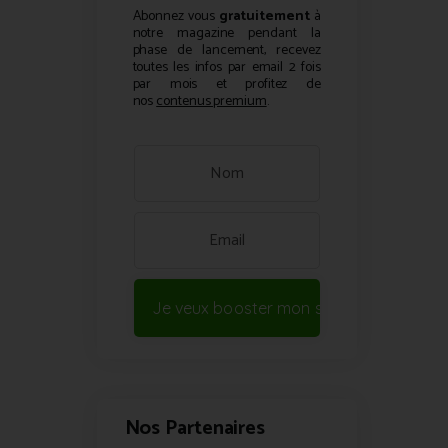
Abonnez vous
gratuitement
à
notre magazine pendant la
phase de lancement, recevez
toutes les infos par email 2 fois
par mois et profitez de
nos
contenus premium
.
Je veux booster mon site !
Nos Partenaires