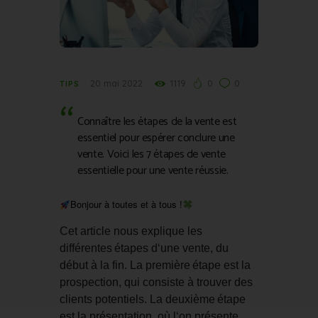
20 mai 2022
1119
0
0
TIPS
Connaître les étapes de la vente est
essentiel pour espérer conclure une
vente. Voici les 7 étapes de vente
essentielle pour une vente réussie.
Bonjour à toutes et à tous !
Cet article nous 
expl
ique
 les
diff
é
rent
es
ét
apes
 d
‘
une
 vent
e
,
 du
dé
but
 à
 la
 fin
.
 La
 prem
i
ère
ét
ape
 est
 la
pro
spection
,
 qui
 consist
e
 à
 trou
ver
 des
clients
 potent
i
els
.
 La
 de
ux
i
è
me
ét
ape
est
 la
 pr
és
ent
ation
,
 o
ù
 l
‘
on
 pr
és
ente