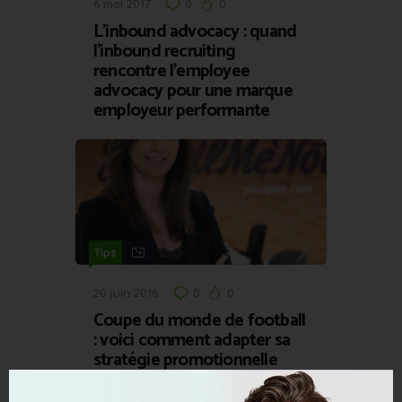
6 mai 2017
0
0
L’inbound advocacy : quand
l’inbound recruiting
rencontre l’employee
advocacy pour une marque
employeur performante
Tips
20 juin 2018
0
0
Coupe du monde de football
: voici comment adapter sa
stratégie promotionnelle