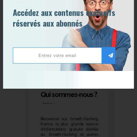
Accédez aux contenus exclusifs
réservés aux abonnés
Qui sommes-nous ?
Bienvenue sur
Growth Hacking
France, la plus grande source
d’informations gratuite dédiée
au
Growth Hacking
et autres