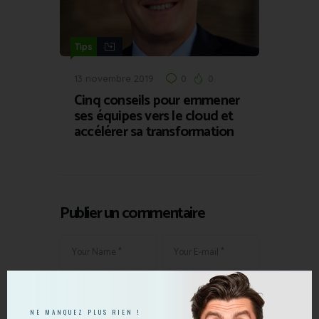
Tips
13 novembre 2019
0
0
Cinq conseils pour emmener
ses équipes vers le cloud et
accélérer sa transformation
Publier un commentaire
NE MANQUEZ PLUS RIEN !