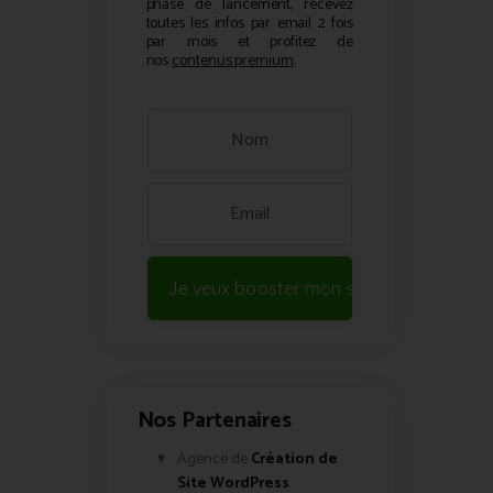
phase de lancement, recevez
toutes les infos par email 2 fois
par mois et profitez de
nos
contenus premium
.
Je veux booster mon site !
Nos Partenaires
Agence de
Création de
Site WordPress