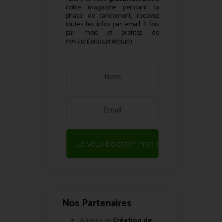
notre magazine pendant la
phase de lancement, recevez
toutes les infos par email 2 fois
par mois et profitez de
nos
contenus premium
.
Je veux booster mon site !
Nos Partenaires
Agence de
Création de