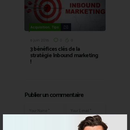
,
Acquisition
Tips
6 juin 2016
0
0
3 bénéfices clés de la
stratégie Inbound marketing
!
Publier un commentaire