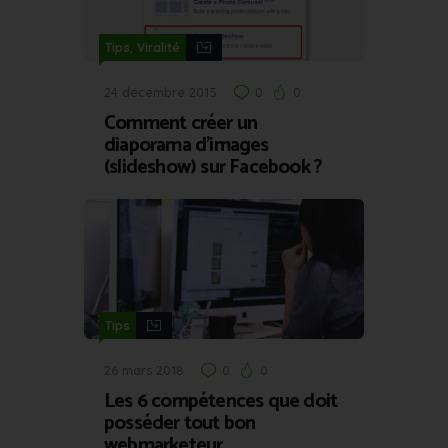
,
Tips
Viralité
24 décembre 2015
0
0
Comment créer un
diaporama d’images
(slideshow) sur Facebook ?
Tips
26 mars 2018
0
0
Les 6 compétences que doit
posséder tout bon
webmarketeur