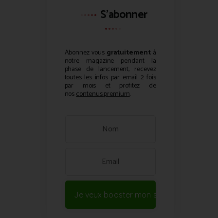
S'abonner
Abonnez vous
gratuitement
à
notre magazine pendant la
phase de lancement, recevez
toutes les infos par email 2 fois
par mois et profitez de
nos
contenus premium
.
Je veux booster mon site !