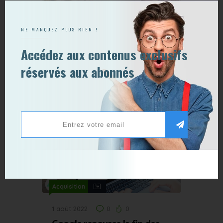
NE MANQUEZ PLUS RIEN !
,
Acquisition
Activation
Accédez aux contenus exclusifs
réservés aux abonnés
14 mars 2018
0
0
Probablement le meilleur
email de prospection que
vous n’ayez jamais vu
Acquisition
1 août 2022
0
0