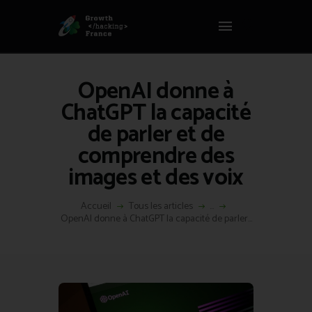
Panneau de gestion des cookies
GROWTH HACKING FRANCE
Growth Hacking France > La bible Vivante Du GrowthHacking
OpenAI donne à
ACCUEIL
ChatGPT la capacité
HACKS
de parler et de
VOUS ÊTES ?
comprendre des
RESSOURCES
images et des voix
L’AGENCE
ÉTHIQUE
Accueil
Tous les articles
...
CONTACT
OpenAI donne à ChatGPT la capacité de parler...