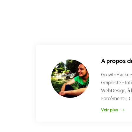
A propos d
GrowthHackers
Graphiste - Int
WebDesign, à l
Forcément :) )
Voir plus