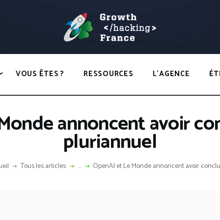
ACCUEIL
HACKS
GROWTH HACKING FRANCE
VOUS ÊTES ?
Growth Hacking France > La bible Vivante Du GrowthHacking
RESSOURCES
VOUS ÊTES ?
RESSOURCES
L’AGENCE
ÉT
L’AGENCE
ÉTHIQUE
Monde annoncent avoir co
CONTACT
pluriannuel
eil
Tous les articles
...
OpenAI et Le Monde annoncent avoir conclu 