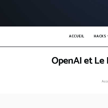
Panneau de gestion des cookies
ACCUEIL
HACKS
OpenAI et Le 
Accu