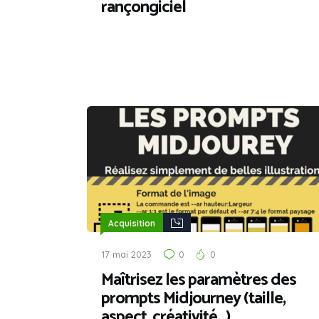
rançongiciel
Acquisition
17 mai 2023
0
0
Maîtrisez les paramètres des
prompts Midjourney (taille,
aspect, créativité…)