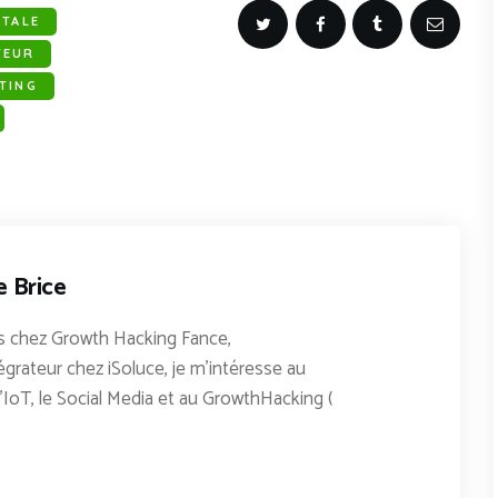
ITALE
TEUR
TING
e Brice
 chez Growth Hacking Fance,
égrateur chez iSoluce, je m'intéresse au
'IoT, le Social Media et au GrowthHacking (