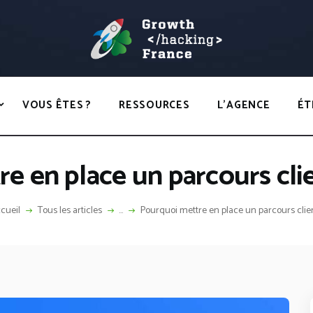
ACCUEIL
HACKS
GROWTH HACKING FRANCE
VOUS ÊTES ?
Growth Hacking France > La bible Vivante Du GrowthHacking
RESSOURCES
VOUS ÊTES ?
RESSOURCES
L’AGENCE
ÉT
L’AGENCE
ÉTHIQUE
e en place un parcours cli
CONTACT
cueil
Tous les articles
...
Pourquoi mettre en place un parcours client