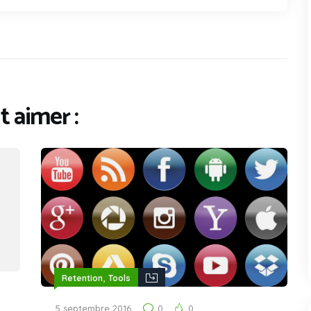
 aimer :
,
Retention
Tools
5 septembre 2016
0
0