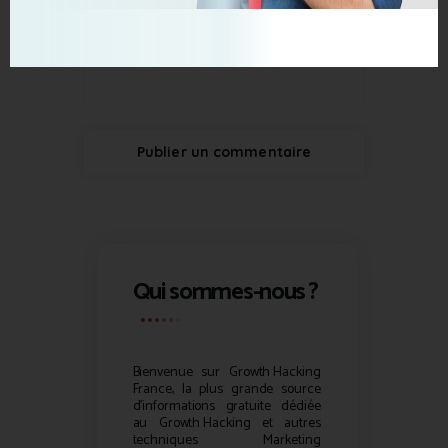
Qui sommes-nous ?
Bienvenue sur
Growth Hacking
France, la plus grande source
d’informations gratuite dédiée
au
Growth Hacking
et autres
techniques Marketing