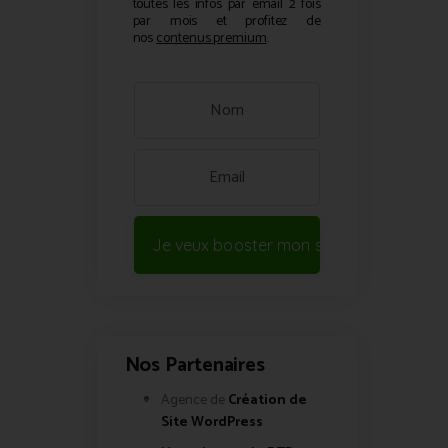
toutes les infos par email 2 fois
par mois et profitez de
nos
contenus premium
.
Je veux booster mon site !
Nos Partenaires
Agence de
Création de
Site WordPress