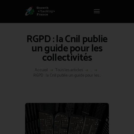
Panneau de gestion des cookies
GROWTH HACKING FRANCE
Growth Hacking France > La bible Vivante Du GrowthHacking
RGPD : la Cnil publie
ACCUEIL
un guide pour les
HACKS
collectivités
VOUS ÊTES ?
RESSOURCES
Accueil
Tous les articles
...
RGPD : la Cnil publie un guide pour les...
L’AGENCE
ÉTHIQUE
CONTACT