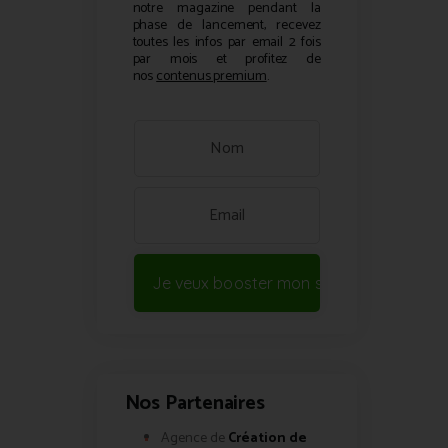
notre magazine pendant la
phase de lancement, recevez
toutes les infos par email 2 fois
par mois et profitez de
nos
contenus premium
.
Je veux booster mon site !
Nos Partenaires
Agence de
Création de