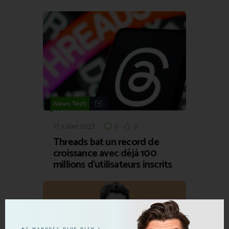
News Tech
17 juillet 2023
0
0
Threads bat un record de
croissance avec déjà 100
millions d’utilisateurs inscrits