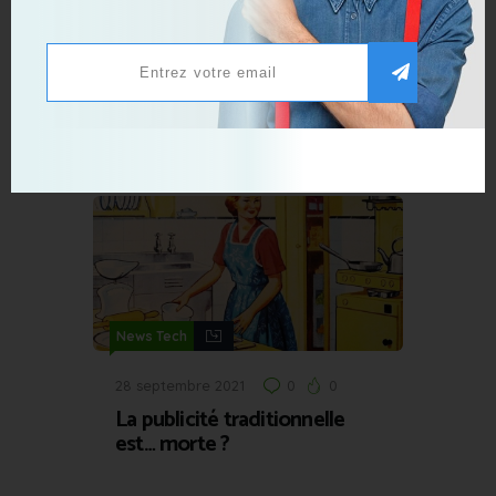
News Tech
17 avril 2020
0
0
Instagram : vous pouvez
enfin répondre à vos
messages privés depuis le
web
News Tech
28 septembre 2021
0
0
La publicité traditionnelle
est… morte ?