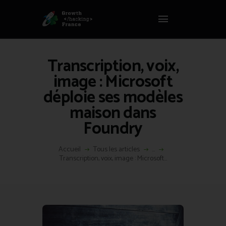
Panneau de gestion des cookies
GROWTH HACKING FRANCE
Growth Hacking France > La bible Vivante Du GrowthHacking
Transcription, voix,
ACCUEIL
image : Microsoft
HACKS
déploie ses modèles
VOUS ÊTES ?
maison dans
RESSOURCES
Foundry
L’AGENCE
ÉTHIQUE
Accueil
Tous les articles
...
CONTACT
Transcription, voix, image : Microsoft...