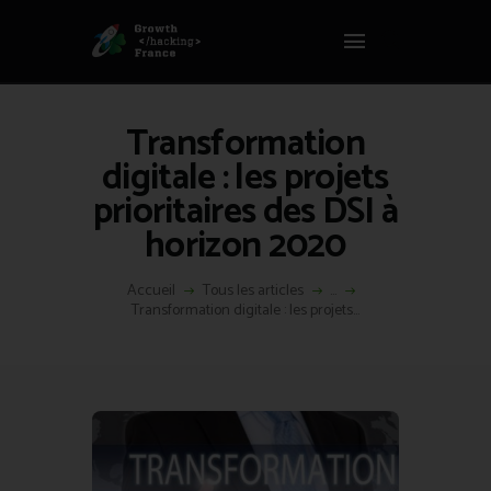
Panneau de gestion des cookies
GROWTH HACKING FRANCE
Growth Hacking France > La bible Vivante Du GrowthHacking
Transformation
ACCUEIL
digitale : les projets
HACKS
prioritaires des DSI à
VOUS ÊTES ?
horizon 2020
RESSOURCES
L’AGENCE
Accueil
Tous les articles
...
ÉTHIQUE
Transformation digitale : les projets...
CONTACT