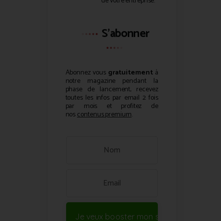
de votre entreprise.
S'abonner
Abonnez vous
gratuitement
à
notre magazine pendant la
phase de lancement, recevez
toutes les infos par email 2 fois
par mois et profitez de
nos
contenus premium
.
Je veux booster mon site !