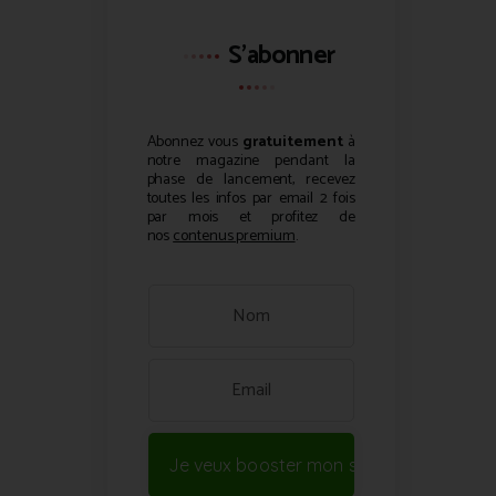
S'abonner
Abonnez vous
gratuitement
à
notre magazine pendant la
phase de lancement, recevez
toutes les infos par email 2 fois
par mois et profitez de
nos
contenus premium
.
Je veux booster mon site !