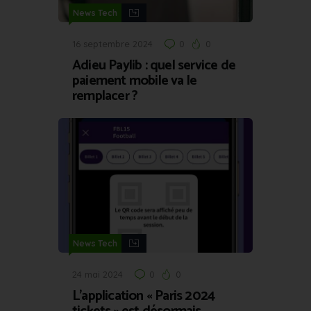
News Tech
16 septembre 2024
0
0
Adieu Paylib : quel service de
paiement mobile va le
remplacer ?
News Tech
24 mai 2024
0
0
L’application « Paris 2024