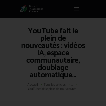
Panneau de gestion des cookies
GROWTH HACKING FRANCE
Growth Hacking France > La bible Vivante Du GrowthHacking
YouTube fait le
ACCUEIL
plein de
HACKS
nouveautés : vidéos
VOUS ÊTES ?
IA, espace
RESSOURCES
communautaire,
L’AGENCE
doublage
ÉTHIQUE
automatique…
CONTACT
Accueil
Tous les articles
...
YouTube fait le plein de nouveautés ...