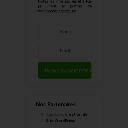
toutes les infos par email 2 fois
par mois et profitez de
nos
contenus premium
.
Je veux booster mon site !
Nos Partenaires
Agence de
Création de
Site WordPress