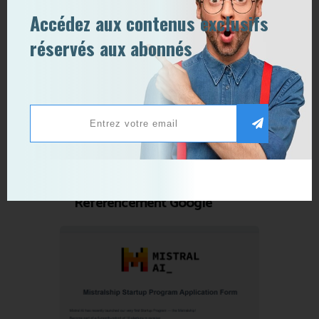
des mails à l’étude
Accédez aux contenus exclusifs
réservés aux abonnés
,
News Tech
Tips
15 avril 2020
0
0
SPA et SEO: Comment
Optimiser son
Référencement Google