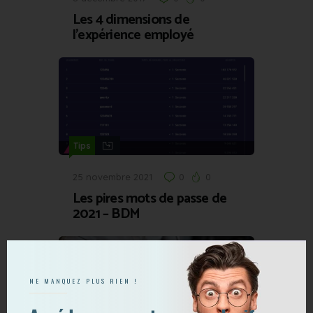
Les 4 dimensions de
l’expérience employé
Tips
25 novembre 2021
0
0
Les pires mots de passe de
2021 – BDM
NE MANQUEZ PLUS RIEN !