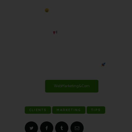
nouvel article que nous avons hâte de vous faire 
découvrir ! 
Si vous êtes à la recherche de bonnes résolutions 
pour une stratégie d’ e-mail marketing, vous êtes 
au bon endroit ! 
Vous souhaitez en savoir plus pour essayer de 
réussir ?
Pour cela, vous avez juste à cliquer sur le lien ci-
dessous et on espère que cela va vous plaire ! 
Lire la suite
WebMarketing&Com
CLIENTS
MARKETING
TIPS