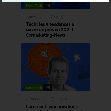
News Tech
2 janvier 2021
0
0
Tech : les 5 tendances à
suivre de près en 2021 |
Comarketing-News
News Tech
20 mars 2025
0
0
Comment les innovations