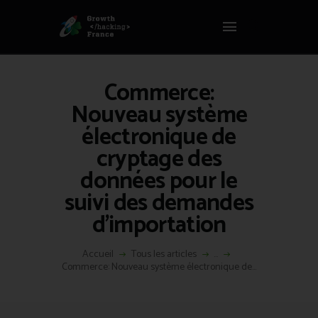
Panneau de gestion des cookies
GROWTH HACKING FRANCE
Growth Hacking France > La bible Vivante Du GrowthHacking
Commerce:
ACCUEIL
Nouveau système
HACKS
électronique de
VOUS ÊTES ?
cryptage des
RESSOURCES
données pour le
L’AGENCE
suivi des demandes
ÉTHIQUE
d’importation
CONTACT
Accueil
Tous les articles
...
Commerce: Nouveau système électronique de...