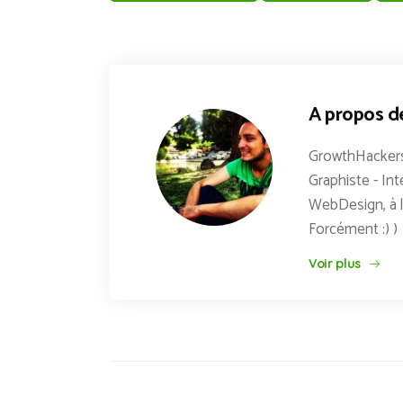
A propos d
GrowthHackers
Graphiste - Int
WebDesign, à l
Forcément :) )
Voir plus