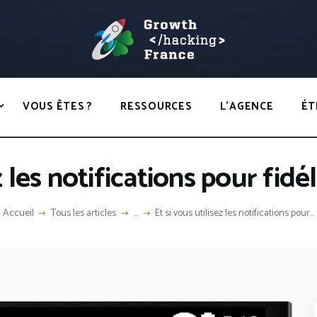
ACCUEIL
HACKS
GROWTH HACKING FRANCE
VOUS ÊTES ?
Growth Hacking France > La bible Vivante Du GrowthHacking
RESSOURCES
VOUS ÊTES ?
RESSOURCES
L’AGENCE
ÉT
L’AGENCE
ÉTHIQUE
z les notifications pour fidél
CONTACT
Accueil
Tous les articles
...
Et si vous utilisez les notifications pour...