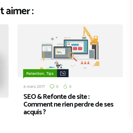
 aimer :
,
Retention
Tips
6 mars 2017
0
0
SEO & Refonte de site :
Comment ne rien perdre de ses
acquis ?