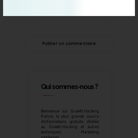
Qui sommes-nous ?
Bienvenue sur
Growth Hacking
France, la plus grande source
d’informations gratuite dédiée
au
Growth Hacking
et autres
techniques Marketing
modernes.