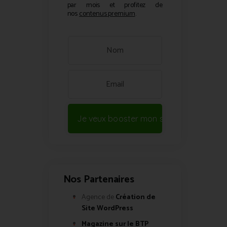
par mois et profitez de
nos
contenus premium
.
Je veux booster mon site !
Nos Partenaires
Agence de
Création de
Site WordPress
Magazine sur le BTP