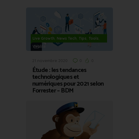
,
,
,
,
Live Growth
News Tech
Tips
Tools
Viralité
21 novembre 2020
0
0
Étude : les tendances
technologiques et
numériques pour 2021 selon
Forrester – BDM