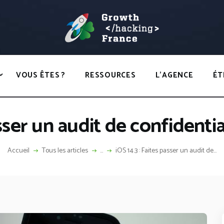
ACCUEIL
HACKS
GROWTH HACKING FRANCE
VOUS ÊTES ?
Growth Hacking France > La bible Vivante Du GrowthHacking
RESSOURCES
VOUS ÊTES ?
RESSOURCES
L’AGENCE
ÉT
L’AGENCE
ÉTHIQUE
asser un audit de confidenti
CONTACT
Accueil
Tous les articles
...
iOS 14.3 : Faites passer un audit de...