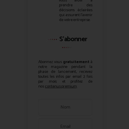
vous aider à
prendre des
décisions éclairées
qui assurent l’avenir
de votre entreprise.
S'abonner
Abonnez vous
gratuitement
à
notre magazine pendant la
phase de lancement, recevez
toutes les infos par email 2 fois
par mois et profitez de
nos
contenus premium
.