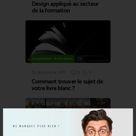
Design appliqué au secteur
de la formation
,
Acquisition
Activation
30 décembre 2017
0
0
Comment trouver le sujet de
votre livre blanc ?
NE MANQUEZ PLUS RIEN !