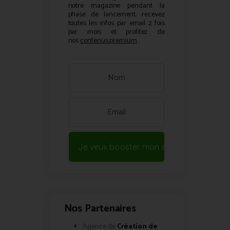
notre magazine pendant la
phase de lancement, recevez
toutes les infos par email 2 fois
par mois et profitez de
nos
contenus premium
.
Je veux booster mon site !
Nos Partenaires
Agence de
Création de