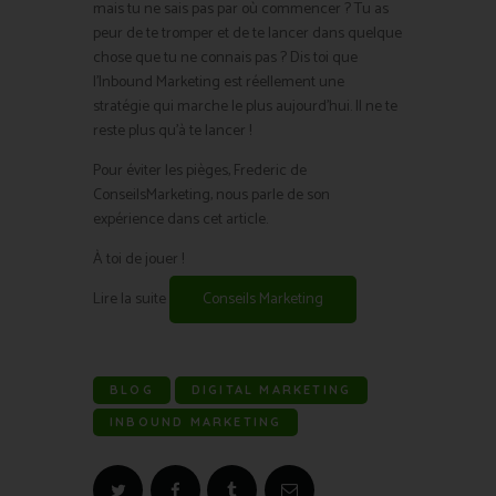
mais tu ne sais pas par où commencer ? Tu as
peur de te tromper et de te lancer dans quelque
chose que tu ne connais pas ? Dis toi que
l’Inbound Marketing est réellement une
stratégie qui marche le plus aujourd’hui. Il ne te
reste plus qu’à te lancer !
Pour éviter les pièges, Frederic de
ConseilsMarketing, nous parle de son
expérience dans cet article.
À toi de jouer !
Lire la suite
Conseils Marketing
BLOG
DIGITAL MARKETING
INBOUND MARKETING