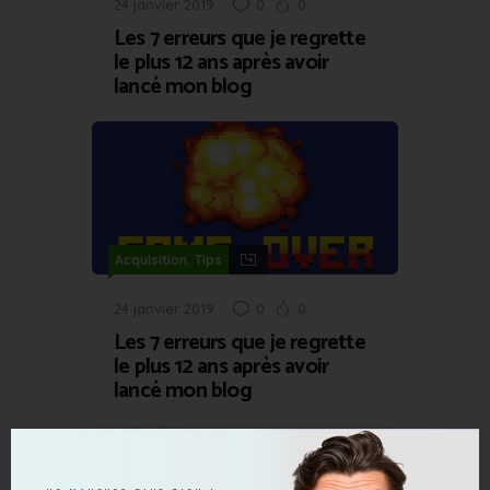
24 janvier 2019
0
0
Les 7 erreurs que je regrette
le plus 12 ans après avoir
lancé mon blog
,
Acquisition
Tips
24 janvier 2019
0
0
Les 7 erreurs que je regrette
le plus 12 ans après avoir
lancé mon blog