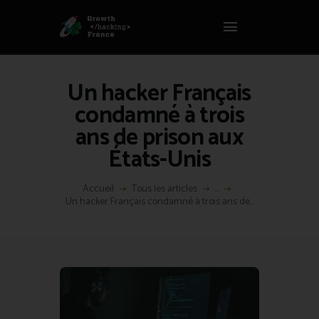
Panneau de gestion des cookies
GROWTH HACKING FRANCE
Growth Hacking France > La bible Vivante Du GrowthHacking
Un hacker Français
ACCUEIL
condamné à trois
HACKS
ans de prison aux
VOUS ÊTES ?
États-Unis
RESSOURCES
L’AGENCE
Accueil
Tous les articles
...
ÉTHIQUE
Un hacker Français condamné à trois ans de...
CONTACT