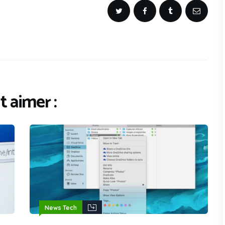
 aimer :
News Tech