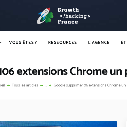
ACCUEIL
HACKS
GROWTH HACKING FRANCE
VOUS ÊTES ?
Growth Hacking France > La bible Vivante Du GrowthHacking
RESSOURCES
VOUS ÊTES ?
RESSOURCES
L’AGENCE
ÉT
L’AGENCE
ÉTHIQUE
106 extensions Chrome un p
CONTACT
eil
Tous les articles
...
Google supprime 106 extensions Chrome un p