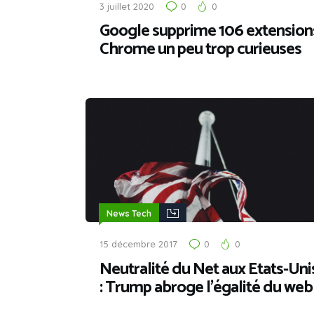
3 juillet 2020
0
0
Google supprime 106 extension
Chrome un peu trop curieuses
News Tech
15 décembre 2017
0
0
Neutralité du Net aux Etats-Uni
: Trump abroge l’égalité du web