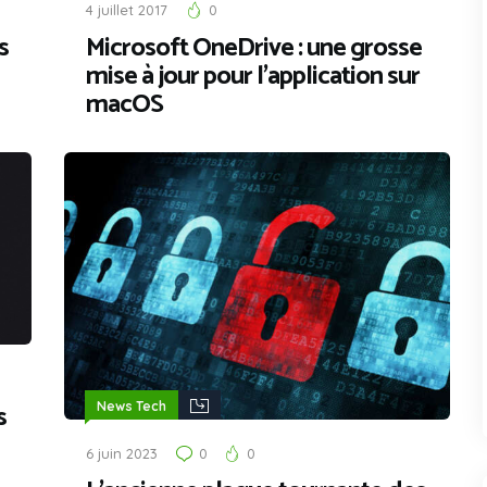
4 juillet 2017
0
s
Microsoft OneDrive : une grosse
mise à jour pour l’application sur
macOS
s
News Tech
6 juin 2023
0
0