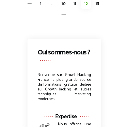
Pagination
<
PAGE
1
…
PAGE
10
PAGE
11
PAGE
12
PAGE
13
des
>
publications
Qui sommes-nous ?
Bienvenue sur
Growth Hacking
France, la plus grande source
d’informations gratuite dédiée
au
Growth Hacking
et autres
techniques Marketing
modernes.
Expertise
Nous offrons une