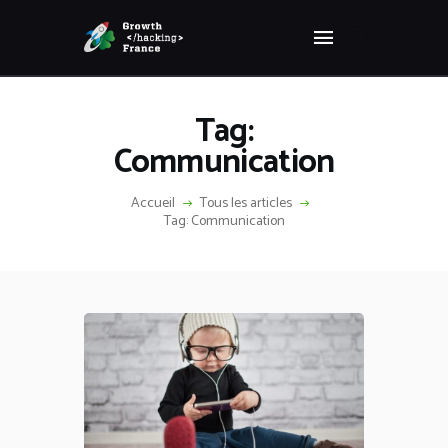
Panneau de gestion des cookies
GROWTH HACKING FRANCE
Growth Hacking France > La bible Vivante Du GrowthHacking
Tag:
ACCUEIL
Communication
HACKS
VOUS ÊTES ?
Accueil
Tous les articles
Tag: Communication
RESSOURCES
L’AGENCE
ÉTHIQUE
CONTACT