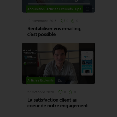
,
,
Acquisition
Articles Exclusifs
Tips
10 novembre 2013
0
0
Rentabiliser vos emailing,
c’est possible
Articles Exclusifs
27 octobre 2020
0
0
La satisfaction client au
coeur de notre engagement