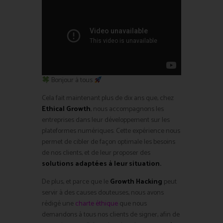
Bonjour à tous
Cela fait maintenant plus de dix ans que, chez
Ethical Growth
, nous accompagnons les
entreprises dans leur développement sur les
plateformes numériques. Cette expérience nous
permet de cibler de façon optimale les besoins
de nos clients, et de leur proposer des
solutions adaptées à leur situation.
De plus, et parce que le
Growth Hacking
peut
servir à des causes douteuses, nous avons
rédigé une
charte éthique
que nous
demandons à tous nos clients de signer, afin de